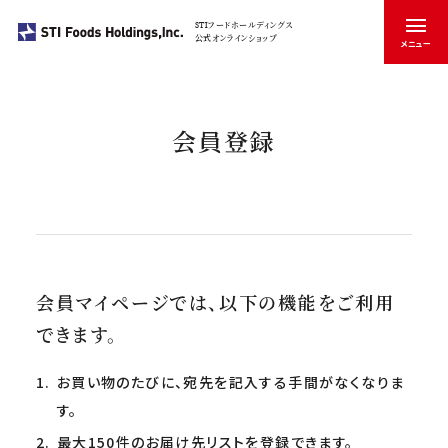
STIフードホールディングス
公式オンラインショップ
メニュー
閉じる
商品一覧
カートを見る
マイページ
会員登録
会員登録
お買い物
ブランドのこと
お買い物トップ
会員マイページでは、以下の機能をご利用
会社のこと
ichibi
できます。
商品タイプで探す
魚惣菜
お買い物のたびに、宛先を記入する手間がなくなりま
お知らせ
す。
STONE ROLLS
缶詰
最大150件のお届け先リストを登録できます。