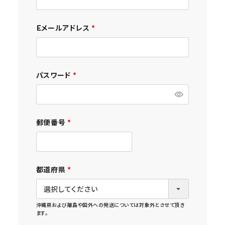
よくあるご質問
お問い合わせ
Ｅメールアドレス
(
必
須
)
パスワード
(
必
須
)
郵便番号
(
必
須
)
都道府県
(
必
須
)