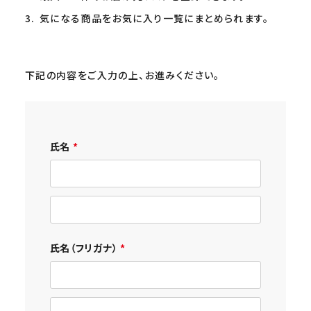
公式Instagram
気になる商品をお気に入り一覧にまとめられます。
ブランド別に探す
ichibi
下記の内容をご入力の上、お進みください。
STONE ROLLS
燻肴(ibusa)
氏名
(
会員メニュー＆ヘルプ
必
須
マイページ
)
注文履歴
氏名（フリガナ）
新規会員登録
(
必
ご利用ガイド
須
)