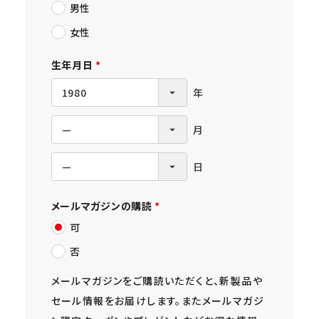
男性
須
)
女性
生年月日
(
必
須
)
メールマガジンの購読
(
可
必
否
須
)
メールマガジンをご購読いただくと、新製品や
セール情報をお届けします。またメールマガジ