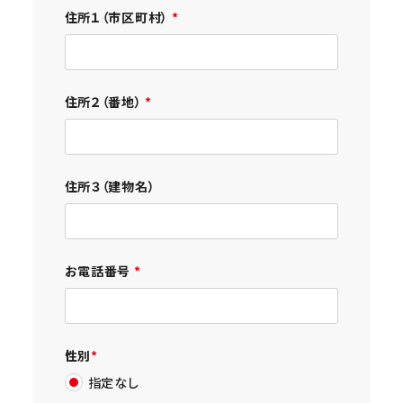
住所１（市区町村）
(
必
須
)
住所２（番地）
(
必
須
)
住所３（建物名）
お電話番号
(
必
須
)
性別
(
指定なし
必