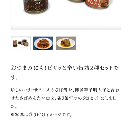
公式Instagram
ブランド別に探す
ichibi
STONE ROLLS
燻肴(ibusa)
おつまみにも！ピリッと辛い缶詰2種セットで
会員メニュー＆ヘルプ
す。
マイページ
珍しいハリッサソースのさば缶や、博多辛子明太子と合わ
注文履歴
せたさばめんたい缶を、各3缶ずつの6缶セットにしまし
た。
新規会員登録
※写真は盛り付けイメージです。
ご利用ガイド