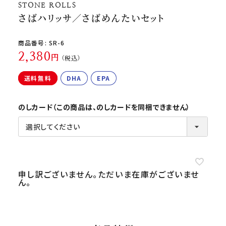
よくあるご質問
STONE ROLLS
さばハリッサ／さばめんたいセット
お問い合わせ
商品番号
SR-6
2,380
税込
送料無料
DHA
EPA
のしカード（この商品は、のしカードを同梱できません）
申し訳ございません。ただいま在庫がございませ
ん。