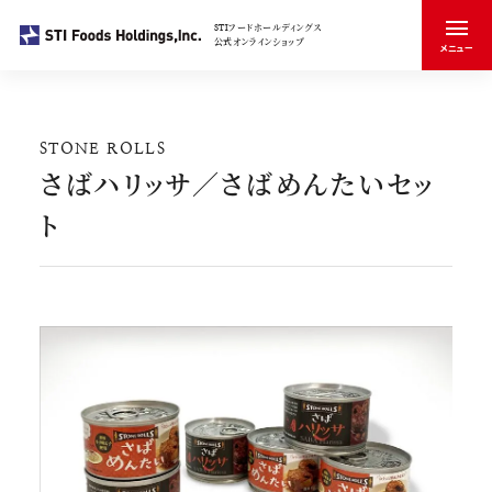
STIフードホールディングス
公式オンラインショップ
メニュー
閉じる
商品一覧
カートを見る
マイページ
会員登録
STONE ROLLS
さばハリッサ／さばめんたいセッ
お買い物
ト
ブランドのこと
お買い物トップ
会社のこと
ichibi
商品タイプで探す
魚惣菜
お知らせ
STONE ROLLS
缶詰