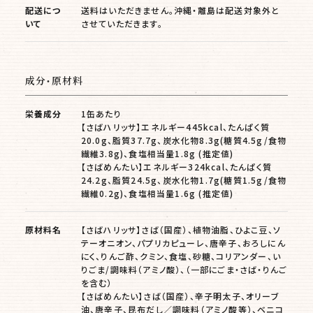
配送につ
送料はいただきません。沖縄・離島は配送対象外と
いて
させていただきます。
成分・原材料
栄養成分
1缶あたり
【さばハリッサ】エネルギー445kcal、たんぱく質
20.0g、脂質37.7g、炭水化物8.3g(糖質4.5g/食物
繊維3.8g)、食塩相当量1.8g (推定値)
【さばめんたい】エネルギー324kcal、たんぱく質
24.2g、脂質24.5g、炭水化物1.7g(糖質1.5g/食物
繊維0.2g)、食塩相当量1.6g (推定値)
原材料名
【さばハリッサ】さば（国産）、植物油脂、ひよこ豆、ソ
テーオニオン、パプリカピューレ、唐辛子、おろしにん
にく、りんご酢、クミン、食塩、砂糖、コリアンダー、い
りごま/調味料（アミノ酸）、（一部にごま・さば・りんご
を含む）
【さばめんたい】さば（国産）、辛子明太子、オリーブ
油、唐辛子、昆布だし／調味料（アミノ酸等）、ベニコ