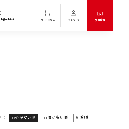
式
tagram
カートを見る
マイページ
会員登録
会員メニュー＆ヘルプ
マイページ
注文履歴
新規会員登録
ご利用ガイド
よくあるご質問
お問い合わせ
で
え
価格が安い順
価格が高い順
新着順