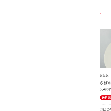
ichibi
さば
3,480
送料
さばの