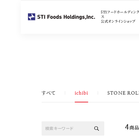
STIフードホールディン
ス
公式オンラインショップ
ichibi
お買い物トップ
すべて
ichibi
STONE ROL
4
レンジ調理で更に美味し
る魚のおかず。厳選した