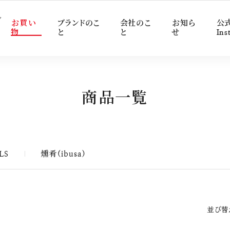
グ
お買い
ブランドのこ
会社のこ
お知ら
公
物
と
と
せ
Ins
商品タイプで探す
STONE ROLLS
ブランド別に探す
商品一覧
魚惣菜
ichibi
缶詰
STONE ROLLS
燻肴(ibusa)
LS
燻肴(ibusa)
世界三大漁場の三陸沖に隣接する石巻
く、簡単に食べられ
並び替
生まれた缶詰ブランド
素材と調味料によっ