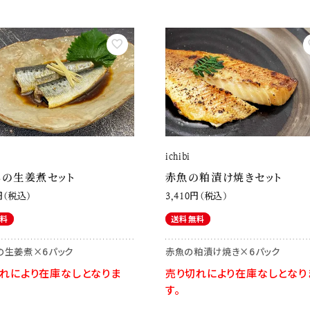
しさを実現しまし
ichibi
しの生姜煮セット
赤魚の粕漬け焼きセット
税込
3,410
税込
無料
送料無料
の生姜煮×6パック
赤魚の粕漬け焼き×6パック
れにより在庫なしとなりま
売り切れにより在庫なしとなり
す。