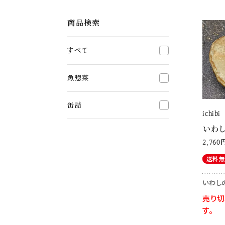
てまるで焼きたてのおい
た。
商品検索
すべて
魚惣菜
缶詰
ichibi
いわ
2,760
送料
いわし
売り切
す。